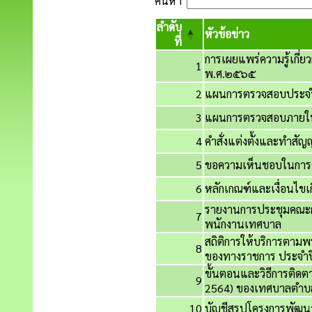
ค้นหา
ลำดับ
หัวข้อข่าว
ที่
การเผยแพร่ความรู้เกี่
1
พ.ศ.๒๕๖๕
2
แผนการตรวจสอบประจำ
3
แผนการตรวจสอบภายใ
4
คำสั่งแต่งตั้งและทำสัญ
5
ขอความเห็นชอบในการต
6
หลักเกณฑ์และเงื่อนไขเ
รายงานการประชุมคณะก
7
พนักงานเทศบาล
สถิติการให้บริการตา
8
ของทางราชการ ประจำ
ขั้นตอนและวิธีการติด
9
2564) ของเทศบาลตำบล
10
บัญชีสรุปโครงการพัฒ